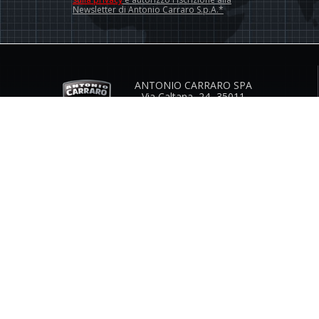
Newsletter di Antonio Carraro S.p.A.*
ANTONIO CARRARO SPA
Via Caltana, 24 -35011
Campodarsego (Padova) Italia
Contatti Istituzionali
www.antoniocarraro.it
info@antoniocarraro.it
SERVIZIO CLIENTI
AZIENDA
GUIDA TAGLIE
CONTATTI
INFO & FAQ