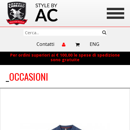
Contatti
ENG
Per ordini superiori ai € 100,00 le spese di spedizione
sono gratuite
OCCASIONI