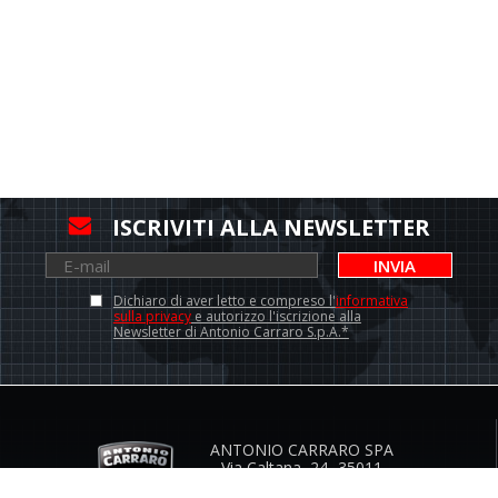
ISCRIVITI ALLA NEWSLETTER
INVIA
Dichiaro di aver letto e compreso l'
informativa
sulla privacy
e autorizzo l'iscrizione alla
Newsletter di Antonio Carraro S.p.A.*
ANTONIO CARRARO SPA
Via Caltana, 24 -35011
Campodarsego (Padova) Italia