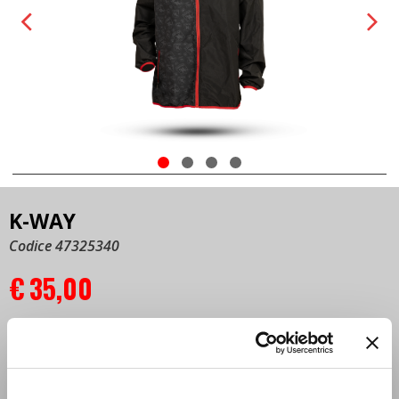
K-WAY
Codice 47325340
€
35,00
DESCRIZIONE:
100 % poliestere e resistente all’acqua. Modello
ripiegabile nella tasca destra, interno cappuccio a
contrasto colore, grafica stampata all-over tono su tono