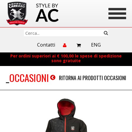
Contatti
ENG
Per ordini superiori ai € 100,00 le spese di spedizione
sono gratuite
OCCASIONI
RITORNA AI PRODOTTI OCCASIONI