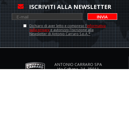
ISCRIVITI ALLA NEWSLETTER
INVIA
Dichiaro di aver letto e compreso l'
informativa
sulla privacy
e autorizzo l'iscrizione alla
Newsletter di Antonio Carraro S.p.A.*
ANTONIO CARRARO SPA
Via Caltana, 24 -35011
Campodarsego (Padova) Italia
Contatti Istituzionali
www.antoniocarraro.it
info@antoniocarraro.it
SERVIZIO CLIENTI
AZIENDA