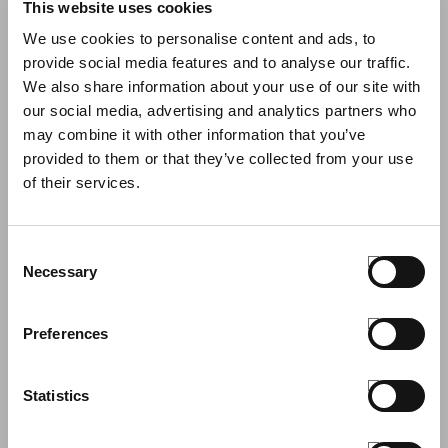
nella parte frontale sinistra, polsini e fondo con
This website uses cookies
bordatura elasticizzata. Logo lato cuore con
We use cookies to personalise content and ads, to
personalizzazione.
provide social media features and to analyse our traffic.
We also share information about your use of our site with
INSERISCI IL CODICE PROMO
our social media, advertising and analytics partners who
may combine it with other information that you’ve
provided to them or that they’ve collected from your use
APPLICA
of their services.
S
TAGLIA
Consent
QUANTITÀ
Necessary
Selection
AGGIUNGI AL CARRELLO
Preferences
GUIDA ALLE TAGLIE
Statistics
CONDIVIDI