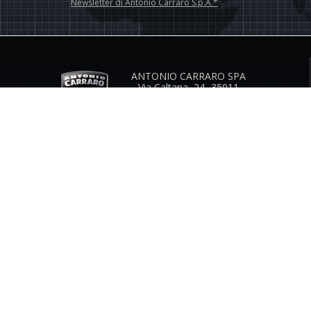
Newsletter di Antonio Carraro S.p.A.*
ANTONIO CARRARO SPA
Via Caltana, 24 -35011
Campodarsego (Padova) Italia
Contatti Istituzionali
www.antoniocarraro.it
info@antoniocarraro.it
SERVIZIO CLIENTI
AZIENDA
GUIDA TAGLIE
CONTATTI
INFO & FAQ