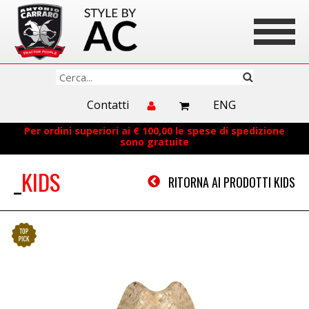
Contatti
ENG
Per ordini superiori ai € 100,00 le spese di spedizione
sono gratuite
KIDS
RITORNA AI PRODOTTI KIDS