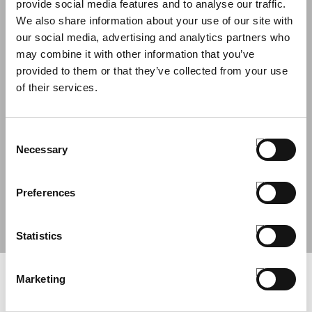
Antonio Carraro.
provide social media features and to analyse our traffic.
Taglia unica
We also share information about your use of our site with
our social media, advertising and analytics partners who
may combine it with other information that you’ve
INSERISCI IL CODICE PROMO
provided to them or that they’ve collected from your use
of their services.
APPLICA
Consent
QUANTITÀ
Necessary
Selection
AGGIUNGI AL CARRELLO
Preferences
CONDIVIDI
Statistics
Marketing