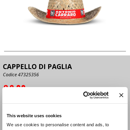
CAPPELLO DI PAGLIA
Codice 47325356
€
2,00
DESCRIZIONE:
Un vero " piccolo " agricoltore non può non indossare
l’
intramontabile CAPPELLO di paglia
, rigorosamente
This website uses cookies
marchiato Antonio Carraro !
We use cookies to personalise content and ads, to
Cappello in paglia con fascia decorativa
personalizzata