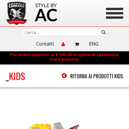
Contatti
ENG
Per ordini superiori ai € 100,00 le spese di spedizione
sono gratuite
KIDS
RITORNA AI PRODOTTI KIDS