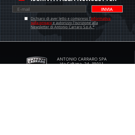
INVIA
Dichiaro di aver letto e compreso l'
informativa
sulla privacy
e autorizzo l'iscrizione alla
Newsletter di Antonio Carraro S.p.A.*
ANTONIO CARRARO SPA
Via Caltana, 24 -35011
Campodarsego (Padova) Italia
Contatti Istituzionali
www.antoniocarraro.it
info@antoniocarraro.it
SERVIZIO CLIENTI
AZIENDA
GUIDA TAGLIE