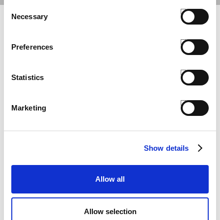
Consent
Necessary
Selection
COMPLETA IL LOOK
Preferences
Statistics
Marketing
Show details
Allow all
MINI ZAINO
Allow selection
€ 18,00